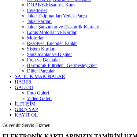
DOBBY-Eksantrik Kam
İnvertörler
Jakar Ekipmanları Yedek Parça
Jakar kartları
Jakar Şanzıman ve Eksantrik Kamları
Lotus Motorlar ve Kartlar
Motorlar
Resolver -Encoder-Fanlar
Sistem Kartları
Şanzımanlar ve Dişliler
Fren ve Balatalar
Harmonik Filtreler - Geribesleyiciler
Diğer Parçalar
SATILIK MAKİNALAR
HABER
GALERİ
Foto Galeri
Video Galeri
İLETİŞİM
GİRİŞ YAP
KAYIT OL
Güvenilir Servis Hizmeti
ELEKTRONİK KARTLARINIZIN TAMİRİNİ UZ