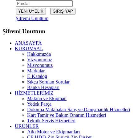
Şifremi Unuttum
Şifremi Unuttum
ANASAYFA
KURUMSAL
Hakkımızda
Vizyonumuz
Misyonumuz
Markalar
E-Katalog
Sıkça Sorulan Sorular
Banka Hesapları
HİZMETLERİMİZ
Makina ve Ekipman
Yedek Parça
Dokuma Makinaları Satış ve Danışmanlık Hizmetleri
Kart Tamir ve Bakım Onarım Hizmetleri
Teknik Servis Hizmetleri
ÜRÜNLER
Atkı Motor ve Ekipmanları
CF-HDD-Zip Sürücü-Zip Disket