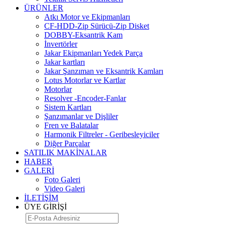
ÜRÜNLER
Atkı Motor ve Ekipmanları
CF-HDD-Zip Sürücü-Zip Disket
DOBBY-Eksantrik Kam
İnvertörler
Jakar Ekipmanları Yedek Parça
Jakar kartları
Jakar Şanzıman ve Eksantrik Kamları
Lotus Motorlar ve Kartlar
Motorlar
Resolver -Encoder-Fanlar
Sistem Kartları
Şanzımanlar ve Dişliler
Fren ve Balatalar
Harmonik Filtreler - Geribesleyiciler
Diğer Parçalar
SATILIK MAKİNALAR
HABER
GALERİ
Foto Galeri
Video Galeri
İLETİŞİM
ÜYE GİRİŞİ