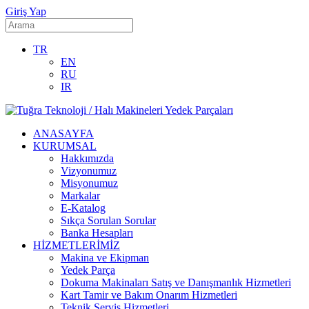
Giriş Yap
TR
EN
RU
IR
ANASAYFA
KURUMSAL
Hakkımızda
Vizyonumuz
Misyonumuz
Markalar
E-Katalog
Sıkça Sorulan Sorular
Banka Hesapları
HİZMETLERİMİZ
Makina ve Ekipman
Yedek Parça
Dokuma Makinaları Satış ve Danışmanlık Hizmetleri
Kart Tamir ve Bakım Onarım Hizmetleri
Teknik Servis Hizmetleri