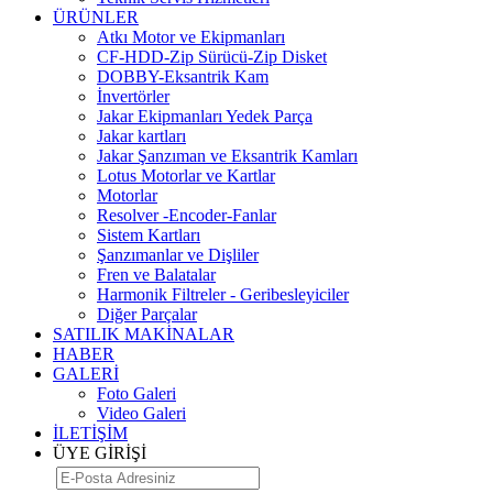
ÜRÜNLER
Atkı Motor ve Ekipmanları
CF-HDD-Zip Sürücü-Zip Disket
DOBBY-Eksantrik Kam
İnvertörler
Jakar Ekipmanları Yedek Parça
Jakar kartları
Jakar Şanzıman ve Eksantrik Kamları
Lotus Motorlar ve Kartlar
Motorlar
Resolver -Encoder-Fanlar
Sistem Kartları
Şanzımanlar ve Dişliler
Fren ve Balatalar
Harmonik Filtreler - Geribesleyiciler
Diğer Parçalar
SATILIK MAKİNALAR
HABER
GALERİ
Foto Galeri
Video Galeri
İLETİŞİM
ÜYE GİRİŞİ