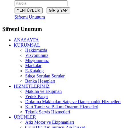
Şifremi Unuttum
Şifremi Unuttum
ANASAYFA
KURUMSAL
Hakkımızda
Vizyonumuz
Misyonumuz
Markalar
E-Katalog
Sıkça Sorulan Sorular
Banka Hesapları
HİZMETLERİMİZ
Makina ve Ekipman
Yedek Parça
Dokuma Makinaları Satış ve Danışmanlık Hizmetleri
Kart Tamir ve Bakım Onarım Hizmetleri
Teknik Servis Hizmetleri
ÜRÜNLER
Atkı Motor ve Ekipmanları
CF-HDD-Zip Sürücü-Zip Disket