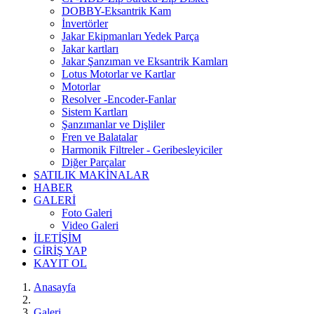
DOBBY-Eksantrik Kam
İnvertörler
Jakar Ekipmanları Yedek Parça
Jakar kartları
Jakar Şanzıman ve Eksantrik Kamları
Lotus Motorlar ve Kartlar
Motorlar
Resolver -Encoder-Fanlar
Sistem Kartları
Şanzımanlar ve Dişliler
Fren ve Balatalar
Harmonik Filtreler - Geribesleyiciler
Diğer Parçalar
SATILIK MAKİNALAR
HABER
GALERİ
Foto Galeri
Video Galeri
İLETİŞİM
GİRİŞ YAP
KAYIT OL
Anasayfa
Galeri