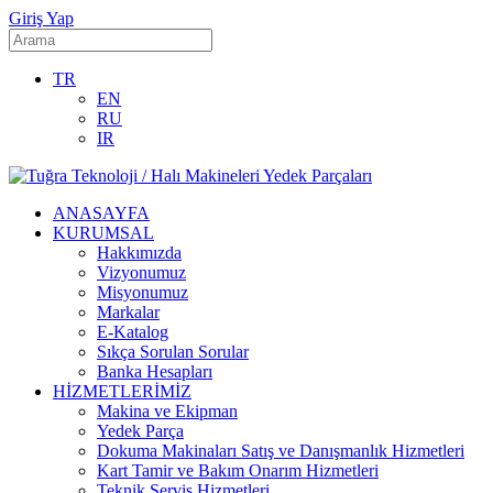
Giriş Yap
TR
EN
RU
IR
ANASAYFA
KURUMSAL
Hakkımızda
Vizyonumuz
Misyonumuz
Markalar
E-Katalog
Sıkça Sorulan Sorular
Banka Hesapları
HİZMETLERİMİZ
Makina ve Ekipman
Yedek Parça
Dokuma Makinaları Satış ve Danışmanlık Hizmetleri
Kart Tamir ve Bakım Onarım Hizmetleri
Teknik Servis Hizmetleri