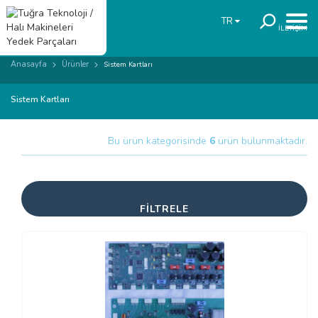
TR
İLETİŞİM
Anasayfa
Ürünler
Sistem Kartları
Sistem Kartları
Bu ürün kategorisinde
6
ürün bulunmaktadır.
FİLTRELE