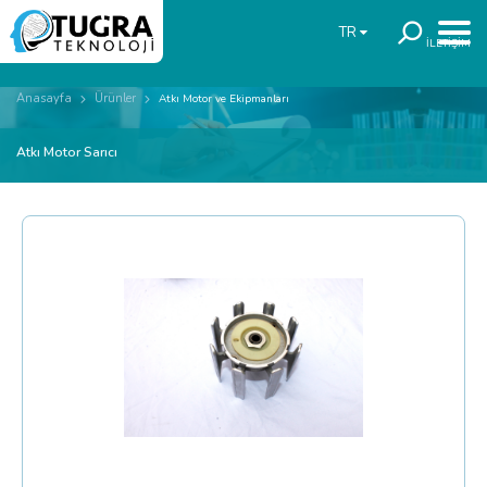
TR
İLETİŞİM
Anasayfa
Ürünler
Atkı Motor ve Ekipmanları
Atkı Motor Sarıcı