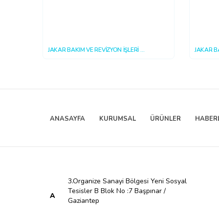
JAKAR BAKIM VE REVİZYON İŞLERİ
JAKAR B
2018-10-15 16:20:40
2018-10-
ANASAYFA
KURUMSAL
ÜRÜNLER
HABER
3.Organize Sanayi Bölgesi Yeni Sosyal
Tesisler B Blok No :7 Başpınar /
A
Gaziantep