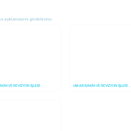
 açıklamalarını görebilirsiniz.
AKIM VE REVİZYON İŞLERİ
JAKAR BAKIM VE REVİZYON İŞLERİ
15 16:20:40
2018-10-15 16:20:40