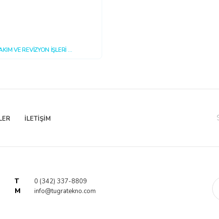
AKIM VE REVİZYON İŞLERİ
15 16:20:40
LER
İLETİŞİM
T
0 (342) 337-8809
M
info@tugratekno.com