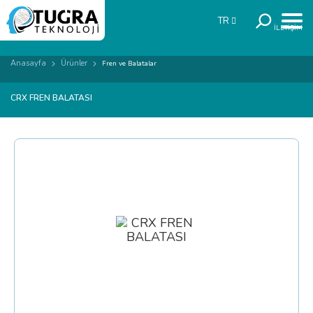
TR
İLETİŞİM
Anasayfa
Ürünler
Fren ve Balatalar
CRX FREN BALATASI