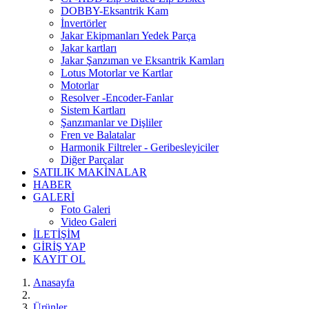
DOBBY-Eksantrik Kam
İnvertörler
Jakar Ekipmanları Yedek Parça
Jakar kartları
Jakar Şanzıman ve Eksantrik Kamları
Lotus Motorlar ve Kartlar
Motorlar
Resolver -Encoder-Fanlar
Sistem Kartları
Şanzımanlar ve Dişliler
Fren ve Balatalar
Harmonik Filtreler - Geribesleyiciler
Diğer Parçalar
SATILIK MAKİNALAR
HABER
GALERİ
Foto Galeri
Video Galeri
İLETİŞİM
GİRİŞ YAP
KAYIT OL
Anasayfa
Ürünler