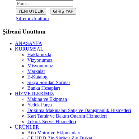
Şifremi Unuttum
Şifremi Unuttum
ANASAYFA
KURUMSAL
Hakkımızda
Vizyonumuz
Misyonumuz
Markalar
E-Katalog
Sıkça Sorulan Sorular
Banka Hesapları
HİZMETLERİMİZ
Makina ve Ekipman
Yedek Parça
Dokuma Makinaları Satış ve Danışmanlık Hizmetleri
Kart Tamir ve Bakım Onarım Hizmetleri
Teknik Servis Hizmetleri
ÜRÜNLER
Atkı Motor ve Ekipmanları
CF-HDD-Zip Sürücü-Zip Disket