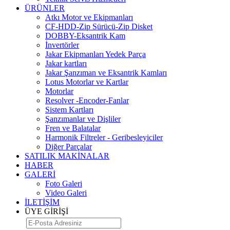
ÜRÜNLER
Atkı Motor ve Ekipmanları
CF-HDD-Zip Sürücü-Zip Disket
DOBBY-Eksantrik Kam
İnvertörler
Jakar Ekipmanları Yedek Parça
Jakar kartları
Jakar Şanzıman ve Eksantrik Kamları
Lotus Motorlar ve Kartlar
Motorlar
Resolver -Encoder-Fanlar
Sistem Kartları
Şanzımanlar ve Dişliler
Fren ve Balatalar
Harmonik Filtreler - Geribesleyiciler
Diğer Parçalar
SATILIK MAKİNALAR
HABER
GALERİ
Foto Galeri
Video Galeri
İLETİŞİM
ÜYE GİRİŞİ