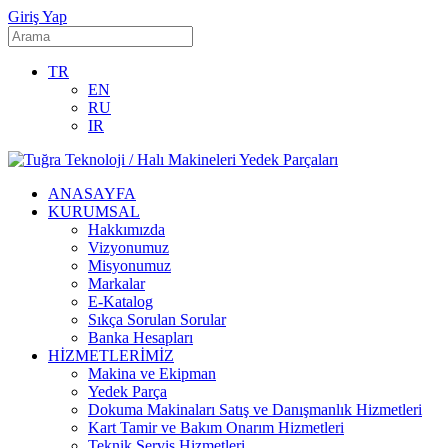
Giriş Yap
TR
EN
RU
IR
ANASAYFA
KURUMSAL
Hakkımızda
Vizyonumuz
Misyonumuz
Markalar
E-Katalog
Sıkça Sorulan Sorular
Banka Hesapları
HİZMETLERİMİZ
Makina ve Ekipman
Yedek Parça
Dokuma Makinaları Satış ve Danışmanlık Hizmetleri
Kart Tamir ve Bakım Onarım Hizmetleri
Teknik Servis Hizmetleri