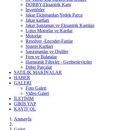
DOBBY-Eksantrik Kam
İnvertörler
Jakar Ekipmanları Yedek Parça
Jakar kartları
Jakar Şanzıman ve Eksantrik Kamları
Lotus Motorlar ve Kartlar
Motorlar
Resolver -Encoder-Fanlar
Sistem Kartları
Şanzımanlar ve Dişliler
Fren ve Balatalar
Harmonik Filtreler - Geribesleyiciler
Diğer Parçalar
SATILIK MAKİNALAR
HABER
GALERİ
Foto Galeri
Video Galeri
İLETİŞİM
GİRİŞ YAP
KAYIT OL
Anasayfa
Galeri