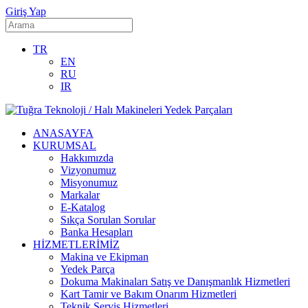
Giriş Yap
TR
EN
RU
IR
ANASAYFA
KURUMSAL
Hakkımızda
Vizyonumuz
Misyonumuz
Markalar
E-Katalog
Sıkça Sorulan Sorular
Banka Hesapları
HİZMETLERİMİZ
Makina ve Ekipman
Yedek Parça
Dokuma Makinaları Satış ve Danışmanlık Hizmetleri
Kart Tamir ve Bakım Onarım Hizmetleri
Teknik Servis Hizmetleri