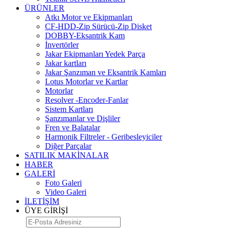
ÜRÜNLER
Atkı Motor ve Ekipmanları
CF-HDD-Zip Sürücü-Zip Disket
DOBBY-Eksantrik Kam
İnvertörler
Jakar Ekipmanları Yedek Parça
Jakar kartları
Jakar Şanzıman ve Eksantrik Kamları
Lotus Motorlar ve Kartlar
Motorlar
Resolver -Encoder-Fanlar
Sistem Kartları
Şanzımanlar ve Dişliler
Fren ve Balatalar
Harmonik Filtreler - Geribesleyiciler
Diğer Parçalar
SATILIK MAKİNALAR
HABER
GALERİ
Foto Galeri
Video Galeri
İLETİŞİM
ÜYE GİRİŞİ