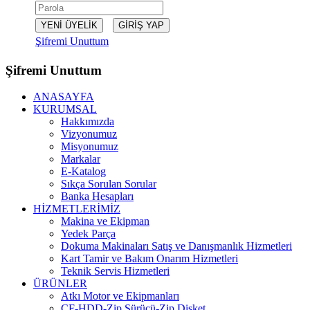
Şifremi Unuttum
Şifremi Unuttum
ANASAYFA
KURUMSAL
Hakkımızda
Vizyonumuz
Misyonumuz
Markalar
E-Katalog
Sıkça Sorulan Sorular
Banka Hesapları
HİZMETLERİMİZ
Makina ve Ekipman
Yedek Parça
Dokuma Makinaları Satış ve Danışmanlık Hizmetleri
Kart Tamir ve Bakım Onarım Hizmetleri
Teknik Servis Hizmetleri
ÜRÜNLER
Atkı Motor ve Ekipmanları
CF-HDD-Zip Sürücü-Zip Disket