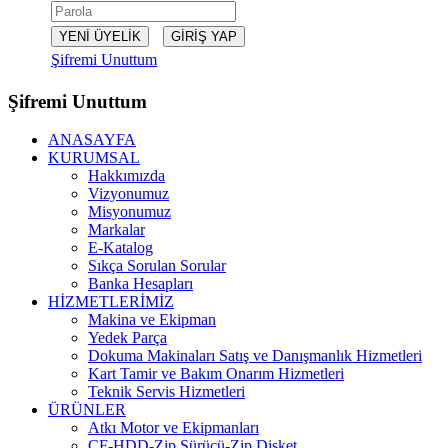
Şifremi Unuttum
Şifremi Unuttum
ANASAYFA
KURUMSAL
Hakkımızda
Vizyonumuz
Misyonumuz
Markalar
E-Katalog
Sıkça Sorulan Sorular
Banka Hesapları
HİZMETLERİMİZ
Makina ve Ekipman
Yedek Parça
Dokuma Makinaları Satış ve Danışmanlık Hizmetleri
Kart Tamir ve Bakım Onarım Hizmetleri
Teknik Servis Hizmetleri
ÜRÜNLER
Atkı Motor ve Ekipmanları
CF-HDD-Zip Sürücü-Zip Disket