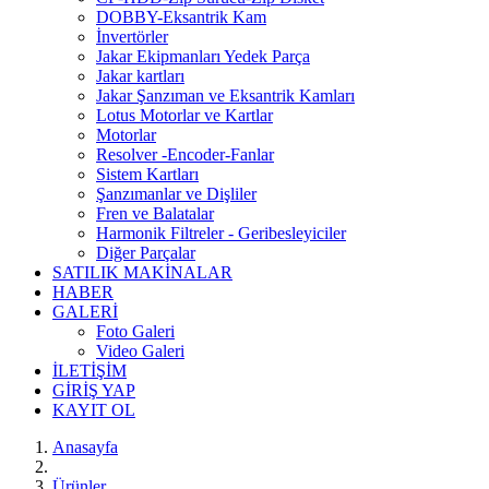
DOBBY-Eksantrik Kam
İnvertörler
Jakar Ekipmanları Yedek Parça
Jakar kartları
Jakar Şanzıman ve Eksantrik Kamları
Lotus Motorlar ve Kartlar
Motorlar
Resolver -Encoder-Fanlar
Sistem Kartları
Şanzımanlar ve Dişliler
Fren ve Balatalar
Harmonik Filtreler - Geribesleyiciler
Diğer Parçalar
SATILIK MAKİNALAR
HABER
GALERİ
Foto Galeri
Video Galeri
İLETİŞİM
GİRİŞ YAP
KAYIT OL
Anasayfa
Ürünler