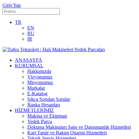
Giriş Yap
TR
EN
RU
IR
ANASAYFA
KURUMSAL
Hakkımızda
Vizyonumuz
Misyonumuz
Markalar
E-Katalog
Sıkça Sorulan Sorular
Banka Hesapları
HİZMETLERİMİZ
Makina ve Ekipman
Yedek Parça
Dokuma Makinaları Satış ve Danışmanlık Hizmetleri
Kart Tamir ve Bakım Onarım Hizmetleri
Teknik Servis Hizmetleri