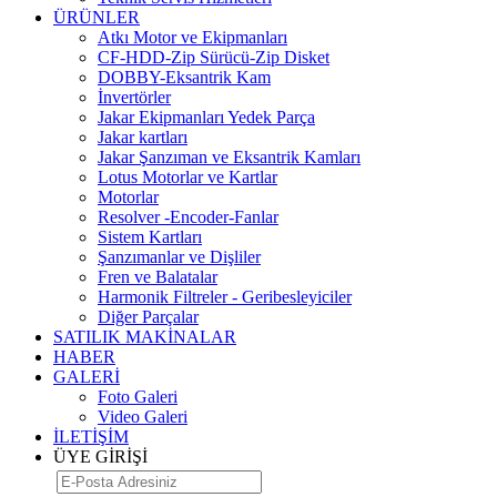
ÜRÜNLER
Atkı Motor ve Ekipmanları
CF-HDD-Zip Sürücü-Zip Disket
DOBBY-Eksantrik Kam
İnvertörler
Jakar Ekipmanları Yedek Parça
Jakar kartları
Jakar Şanzıman ve Eksantrik Kamları
Lotus Motorlar ve Kartlar
Motorlar
Resolver -Encoder-Fanlar
Sistem Kartları
Şanzımanlar ve Dişliler
Fren ve Balatalar
Harmonik Filtreler - Geribesleyiciler
Diğer Parçalar
SATILIK MAKİNALAR
HABER
GALERİ
Foto Galeri
Video Galeri
İLETİŞİM
ÜYE GİRİŞİ