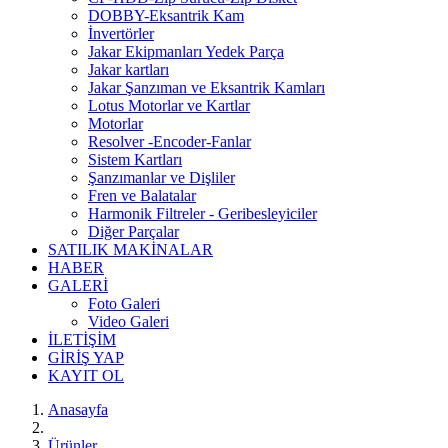
DOBBY-Eksantrik Kam
İnvertörler
Jakar Ekipmanları Yedek Parça
Jakar kartları
Jakar Şanzıman ve Eksantrik Kamları
Lotus Motorlar ve Kartlar
Motorlar
Resolver -Encoder-Fanlar
Sistem Kartları
Şanzımanlar ve Dişliler
Fren ve Balatalar
Harmonik Filtreler - Geribesleyiciler
Diğer Parçalar
SATILIK MAKİNALAR
HABER
GALERİ
Foto Galeri
Video Galeri
İLETİŞİM
GİRİŞ YAP
KAYIT OL
Anasayfa
Ürünler