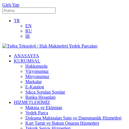
Giriş Yap
TR
EN
RU
IR
ANASAYFA
KURUMSAL
Hakkımızda
Vizyonumuz
Misyonumuz
Markalar
E-Katalog
Sıkça Sorulan Sorular
Banka Hesapları
HİZMETLERİMİZ
Makina ve Ekipman
Yedek Parça
Dokuma Makinaları Satış ve Danışmanlık Hizmetleri
Kart Tamir ve Bakım Onarım Hizmetleri
Teknik Servis Hizmetleri