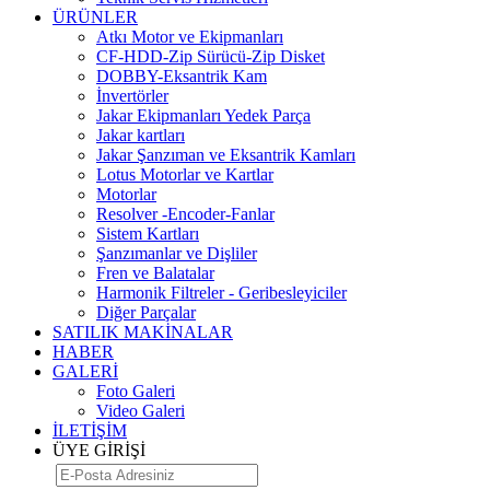
ÜRÜNLER
Atkı Motor ve Ekipmanları
CF-HDD-Zip Sürücü-Zip Disket
DOBBY-Eksantrik Kam
İnvertörler
Jakar Ekipmanları Yedek Parça
Jakar kartları
Jakar Şanzıman ve Eksantrik Kamları
Lotus Motorlar ve Kartlar
Motorlar
Resolver -Encoder-Fanlar
Sistem Kartları
Şanzımanlar ve Dişliler
Fren ve Balatalar
Harmonik Filtreler - Geribesleyiciler
Diğer Parçalar
SATILIK MAKİNALAR
HABER
GALERİ
Foto Galeri
Video Galeri
İLETİŞİM
ÜYE GİRİŞİ