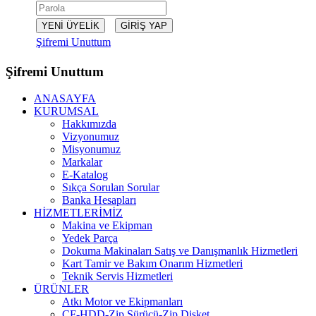
Şifremi Unuttum
Şifremi Unuttum
ANASAYFA
KURUMSAL
Hakkımızda
Vizyonumuz
Misyonumuz
Markalar
E-Katalog
Sıkça Sorulan Sorular
Banka Hesapları
HİZMETLERİMİZ
Makina ve Ekipman
Yedek Parça
Dokuma Makinaları Satış ve Danışmanlık Hizmetleri
Kart Tamir ve Bakım Onarım Hizmetleri
Teknik Servis Hizmetleri
ÜRÜNLER
Atkı Motor ve Ekipmanları
CF-HDD-Zip Sürücü-Zip Disket