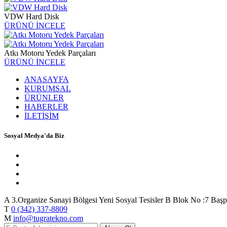
VDW Hard Disk
ÜRÜNÜ İNCELE
Atkı Motoru Yedek Parçaları
ÜRÜNÜ İNCELE
ANASAYFA
KURUMSAL
ÜRÜNLER
HABERLER
İLETİŞİM
Sosyal Medya'da Biz
A
3.Organize Sanayi Bölgesi Yeni Sosyal Tesisler B Blok No :7 Başp
T
0 (342) 337-8809
M
info@tugratekno.com