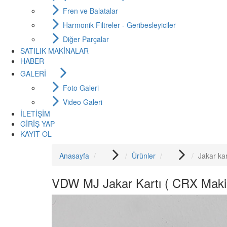
Fren ve Balatalar
Harmonik Filtreler - Geribesleyiciler
Diğer Parçalar
SATILIK MAKİNALAR
HABER
GALERİ
Foto Galeri
Video Galeri
İLETİŞİM
GİRİŞ YAP
KAYIT OL
Anasayfa
Ürünler
Jakar kar
VDW MJ Jakar Kartı ( CRX Maki