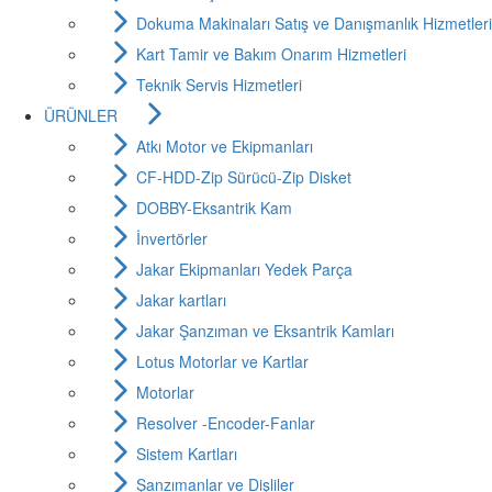
Dokuma Makinaları Satış ve Danışmanlık Hizmetleri
Kart Tamir ve Bakım Onarım Hizmetleri
Teknik Servis Hizmetleri
ÜRÜNLER
Atkı Motor ve Ekipmanları
CF-HDD-Zip Sürücü-Zip Disket
DOBBY-Eksantrik Kam
İnvertörler
Jakar Ekipmanları Yedek Parça
Jakar kartları
Jakar Şanzıman ve Eksantrik Kamları
Lotus Motorlar ve Kartlar
Motorlar
Resolver -Encoder-Fanlar
Sistem Kartları
Şanzımanlar ve Dişliler