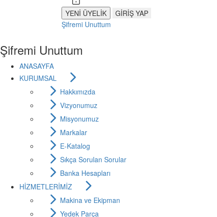
Şifremi Unuttum
Şifremi Unuttum
ANASAYFA
KURUMSAL
Hakkımızda
Vizyonumuz
Misyonumuz
Markalar
E-Katalog
Sıkça Sorulan Sorular
Banka Hesapları
HİZMETLERİMİZ
Makina ve Ekipman
Yedek Parça