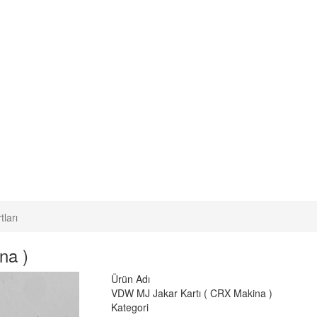
tları
na )
Ürün Adı
VDW MJ Jakar Kartı ( CRX Makina )
Kategori