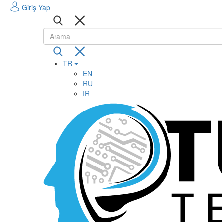
Giriş Yap
TR
EN
RU
IR