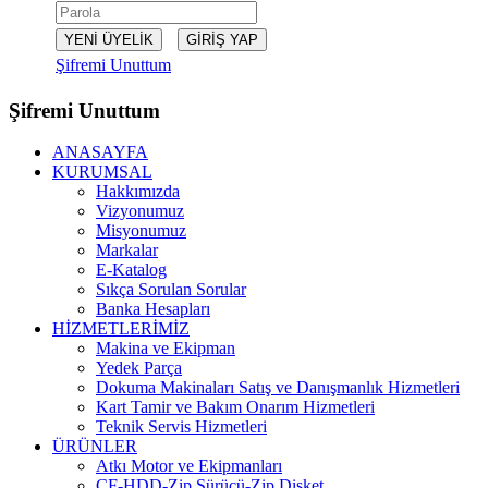
Şifremi Unuttum
Şifremi Unuttum
ANASAYFA
KURUMSAL
Hakkımızda
Vizyonumuz
Misyonumuz
Markalar
E-Katalog
Sıkça Sorulan Sorular
Banka Hesapları
HİZMETLERİMİZ
Makina ve Ekipman
Yedek Parça
Dokuma Makinaları Satış ve Danışmanlık Hizmetleri
Kart Tamir ve Bakım Onarım Hizmetleri
Teknik Servis Hizmetleri
ÜRÜNLER
Atkı Motor ve Ekipmanları
CF-HDD-Zip Sürücü-Zip Disket