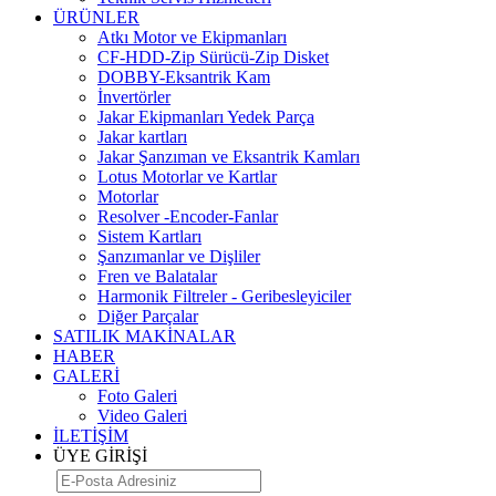
ÜRÜNLER
Atkı Motor ve Ekipmanları
CF-HDD-Zip Sürücü-Zip Disket
DOBBY-Eksantrik Kam
İnvertörler
Jakar Ekipmanları Yedek Parça
Jakar kartları
Jakar Şanzıman ve Eksantrik Kamları
Lotus Motorlar ve Kartlar
Motorlar
Resolver -Encoder-Fanlar
Sistem Kartları
Şanzımanlar ve Dişliler
Fren ve Balatalar
Harmonik Filtreler - Geribesleyiciler
Diğer Parçalar
SATILIK MAKİNALAR
HABER
GALERİ
Foto Galeri
Video Galeri
İLETİŞİM
ÜYE GİRİŞİ