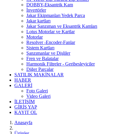
DOBBY-Eksantrik Kam
İnvertörler
Jakar Ekipmanları Yedek Parça
Jakar kartları
Jakar Şanzıman ve Eksantrik Kamları
Lotus Motorlar ve Kartlar
Motorlar
Resolver -Encoder-Fanlar
Sistem Kartları
Şanzımanlar ve Dişliler
Fren ve Balatalar
Harmonik Filtreler - Geribesleyiciler
Diğer Parçalar
SATILIK MAKİNALAR
HABER
GALERİ
Foto Galeri
Video Galeri
İLETİŞİM
GİRİŞ YAP
KAYIT OL
Anasayfa
Ürünler