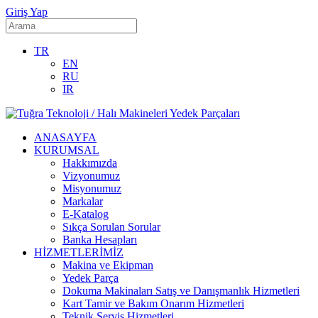
Giriş Yap
TR
EN
RU
IR
ANASAYFA
KURUMSAL
Hakkımızda
Vizyonumuz
Misyonumuz
Markalar
E-Katalog
Sıkça Sorulan Sorular
Banka Hesapları
HİZMETLERİMİZ
Makina ve Ekipman
Yedek Parça
Dokuma Makinaları Satış ve Danışmanlık Hizmetleri
Kart Tamir ve Bakım Onarım Hizmetleri
Teknik Servis Hizmetleri