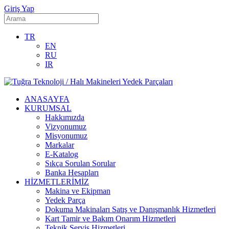
Giriş Yap
TR
EN
RU
IR
ANASAYFA
KURUMSAL
Hakkımızda
Vizyonumuz
Misyonumuz
Markalar
E-Katalog
Sıkça Sorulan Sorular
Banka Hesapları
HİZMETLERİMİZ
Makina ve Ekipman
Yedek Parça
Dokuma Makinaları Satış ve Danışmanlık Hizmetleri
Kart Tamir ve Bakım Onarım Hizmetleri
Teknik Servis Hizmetleri