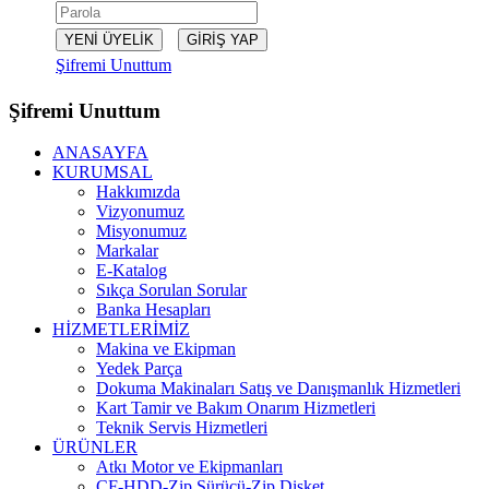
Şifremi Unuttum
Şifremi Unuttum
ANASAYFA
KURUMSAL
Hakkımızda
Vizyonumuz
Misyonumuz
Markalar
E-Katalog
Sıkça Sorulan Sorular
Banka Hesapları
HİZMETLERİMİZ
Makina ve Ekipman
Yedek Parça
Dokuma Makinaları Satış ve Danışmanlık Hizmetleri
Kart Tamir ve Bakım Onarım Hizmetleri
Teknik Servis Hizmetleri
ÜRÜNLER
Atkı Motor ve Ekipmanları
CF-HDD-Zip Sürücü-Zip Disket