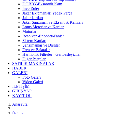
DOBBY-Eksantrik Kam
İnvertörler
Jakar Ekipmanları Yedek Parça
Jakar kartları
Jakar Şanzıman ve Eksantrik Kamları
Lotus Motorlar ve Kartlar
Motorlar
Resolver -Encoder-Fanlar
Sistem Kartları
Şanzımanlar ve Dişliler
Fren ve Balatalar
Harmonik Filtreler - Geribesleyiciler
Diğer Parçalar
SATILIK MAKİNALAR
HABER
GALERİ
Foto Galeri
Video Galeri
İLETİŞİM
GİRİŞ YAP
KAYIT OL
Anasayfa
Ürünler