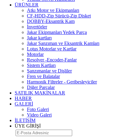
ÜRÜNLER
Atkı Motor ve Ekipmanları
CF-HDD-Zip Sürücü-Zip Disket
DOBBY-Eksantrik Kam
İnvertörler
Jakar Ekipmanları Yedek Parça
Jakar kartları
Jakar Şanzıman ve Eksantrik Kamları
Lotus Motorlar ve Kartlar
Motorlar
Resolver -Encoder-Fanlar
Sistem Kartları
Şanzımanlar ve Dişliler
Fren ve Balatalar
Harmonik Filtreler - Geribesleyiciler
Diğer Parçalar
SATILIK MAKİNALAR
HABER
GALERİ
Foto Galeri
Video Galeri
İLETİŞİM
ÜYE GİRİŞİ