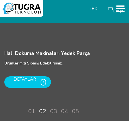
TR
İLETİŞİM
Halı Dokuma Makinaları Yedek Parça
Ürünlerimizi Sipariş Edebilirsiniz.
DETAYLAR
01
02
03
04
05